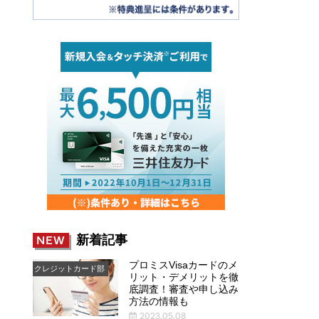
新着記事
NEW
プロミスVisaカードのメ
クレジットカード部
リット・デメリットを徹
底調査！審査や申し込み
方法の情報も
2023.05.08