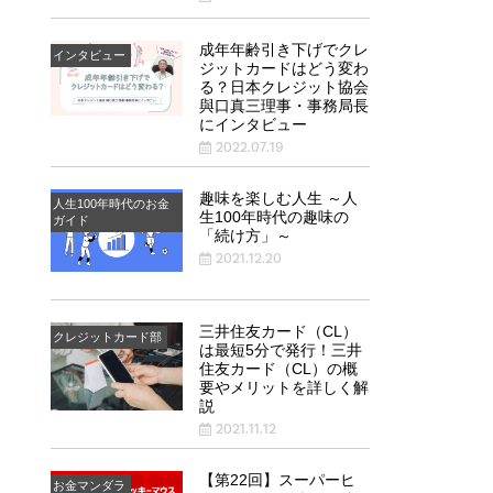
成年年齢引き下げでクレ
インタビュー
ジットカードはどう変わ
る？日本クレジット協会
與口真三理事・事務局長
にインタビュー
2022.07.19
趣味を楽しむ人生 ～人
人生100年時代のお金
生100年時代の趣味の
ガイド
「続け方」～
2021.12.20
三井住友カード（CL）
クレジットカード部
は最短5分で発行！三井
住友カード（CL）の概
要やメリットを詳しく解
説
2021.11.12
【第22回】スーパーヒ
お金マンダラ