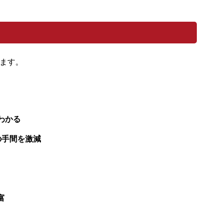
ます。
わかる
の手間を激減
富