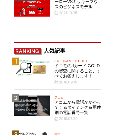
ーローVSミッキーマウ
スのビジネスモデル
2021.10.25
人気記事
RANKING
dカード/dカード GOLD
ドコモのdカード GOLD
の審査に関すること、す
べてお答えします！
2018.09.19
アコム
アコムから電話がかかっ
てくるタイミング＆用件
別の電話番号一覧
2019.07.29
学生