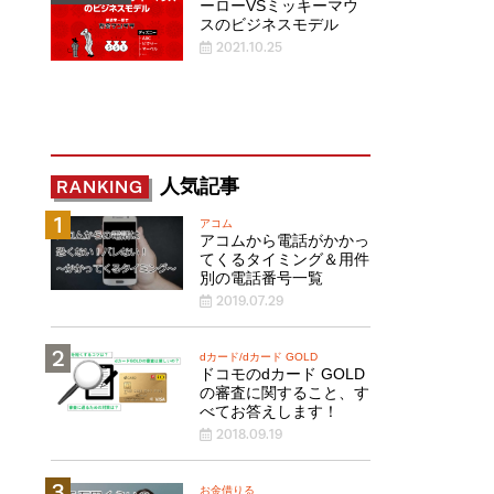
ーローVSミッキーマウ
スのビジネスモデル
2021.10.25
人気記事
RANKING
アコム
アコムから電話がかかっ
てくるタイミング＆用件
別の電話番号一覧
2019.07.29
dカード/dカード GOLD
ドコモのdカード GOLD
の審査に関すること、す
べてお答えします！
2018.09.19
お金借りる