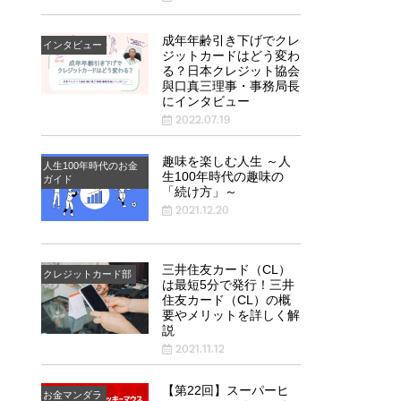
成年年齢引き下げでクレ
インタビュー
ジットカードはどう変わ
る？日本クレジット協会
與口真三理事・事務局長
にインタビュー
2022.07.19
趣味を楽しむ人生 ～人
人生100年時代のお金
生100年時代の趣味の
ガイド
「続け方」～
2021.12.20
三井住友カード（CL）
クレジットカード部
は最短5分で発行！三井
住友カード（CL）の概
要やメリットを詳しく解
説
2021.11.12
【第22回】スーパーヒ
お金マンダラ