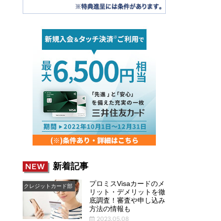
新着記事
NEW
プロミスVisaカードのメ
クレジットカード部
リット・デメリットを徹
底調査！審査や申し込み
方法の情報も
2023.05.08