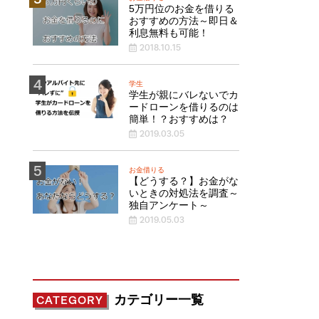
5万円位のお金を借りる
おすすめの方法～即日＆
利息無料も可能！
2018.10.15
学生
学生が親にバレないでカ
ードローンを借りるのは
簡単！？おすすめは？
2019.03.05
お金借りる
【どうする？】お金がな
いときの対処法を調査～
独自アンケート～
2019.05.03
カテゴリー一覧
CATEGORY