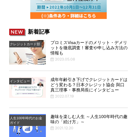
新着記事
NEW
プロミスVisaカードのメリット・デメリ
クレジットカード部
ットを徹底調査！審査や申し込み方法の
情報も
2023.05.08
成年年齢引き下げでクレジットカードは
インタビュー
どう変わる？日本クレジット協会 與口
真三理事・事務局長にインタビュー
2022.07.19
趣味を楽しむ人生 ～人生100年時代の趣
人生100年時代のお金
味の「続け方」～
ガイド
2021.12.20