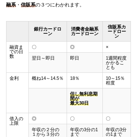
融系
・
信販系
の３つにわかれます。
信販系カ
銀行カードロ
消費者金融系
ードロー
ーン
カードローン
ン
融資ま
〇
◎
×
での日
数
翌日～即日
即日
1週間程度
かかるこ
とも
金利
概ね14～14.5％
18％
10～15％
程度
但し無利息期
間が
最大30日
借入の
◎
〇
〇
上限
年収の２分の
年収の3分の1
年収の3分
１から３分の
まで
の1まで