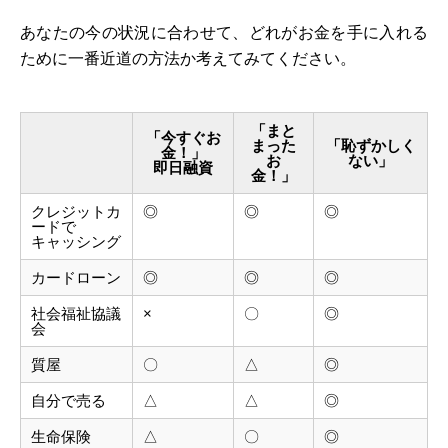
あなたの今の状況に合わせて、どれがお金を手に入れる
ために一番近道の方法か考えてみてください。
「まと
「今すぐお
まった
「恥ずかしく
金！」
お
ない」
即日融資
金！」
クレジットカ
◎
◎
◎
ードで
キャッシング
カードローン
◎
◎
◎
社会福祉協議
×
〇
◎
会
質屋
〇
△
◎
自分で売る
△
△
◎
生命保険
△
〇
◎