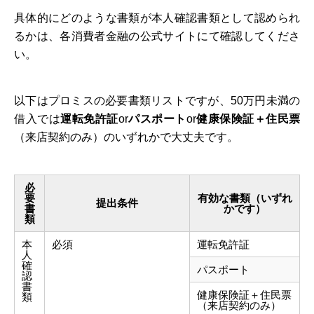
具体的にどのような書類が本人確認書類として認められ
るかは、各消費者金融の公式サイトにて確認してくださ
い。
以下はプロミスの必要書類リストですが、50万円未満の
借入では
運転免許証
or
パスポート
or
健康保険証＋住民票
（来店契約のみ）のいずれかで大丈夫です。
必
要
有効な書類（いずれ
提出条件
書
かです）
類
本
必須
運転免許証
人
確
パスポート
認
書
健康保険証＋住民票
類
（来店契約のみ）