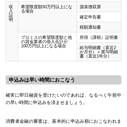
収
希望限度額50万円以上にな
源泉徴収票
入
る場合
証
確定申告書
明
税額通知書
プロミスの希望限度額と他
所得（課税）証明書
の貸金業者の借入合計が
100万円以上になる場合
給与明細書（直近2
か月分）＋賞与明細
書（直近1年分）
申込みは早い時間におこなう
確実に即日融資を受けたいのであれば、なるべく午前中
の早い時間に申込みを済ませましょう。
消費者金融の審査は、基本的に申込み順におこなわれま