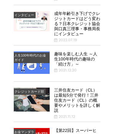
成年年齢引き下げでクレ
インタビュー
ジットカードはどう変わ
る？日本クレジット協会
與口真三理事・事務局長
にインタビュー
2022.07.19
趣味を楽しむ人生 ～人
人生100年時代のお金
生100年時代の趣味の
ガイド
「続け方」～
2021.12.20
三井住友カード（CL）
クレジットカード部
は最短5分で発行！三井
住友カード（CL）の概
要やメリットを詳しく解
説
2021.11.12
【第22回】スーパーヒ
お金マンダラ