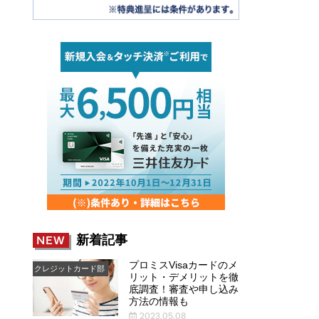
新着記事
NEW
プロミスVisaカードのメ
クレジットカード部
リット・デメリットを徹
底調査！審査や申し込み
方法の情報も
2023.05.08