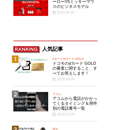
ーローVSミッキーマウ
スのビジネスモデル
2021.10.25
人気記事
RANKING
dカード/dカード GOLD
ドコモのdカード GOLD
の審査に関すること、す
べてお答えします！
2018.09.19
アコム
アコムから電話がかかっ
てくるタイミング＆用件
別の電話番号一覧
2019.07.29
学生