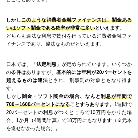
しかし
このような消費者金融ファイナンスは、闇金ある
いはソフト闇金である確率が非常に多い
といえます。
どちらも違法な利息で貸付を行っている消費者金融ファ
イナンスであり、違法なものだといえます。
日本では、「
法定利息
」が定められています。いくつか
の条件はありますが、
基本的には年利が20パーセントを
超えるものは違法
とされ、刑事罰の対象ともなり得ま
す。
しかし
闇金・ソフト闇金の場合、なんと
利息が年間で
700～1600パーセントになる
ことすらあります
。1週間で
20パーセントの利息がつくところで10万円をかりた場
合、1か月（4週間計算）で18万円にもなります（※元本
を返せなかった場合）。