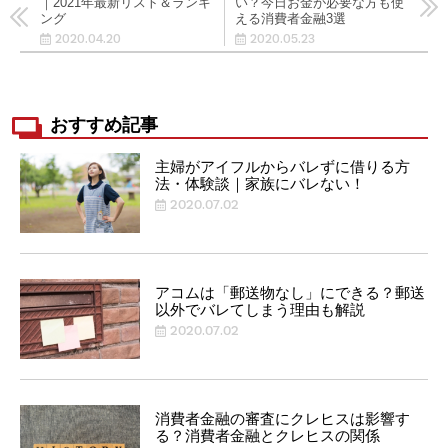
｜2021年最新リスト＆ランキ
い？今日お金が必要な方も使
ング
える消費者金融3選
2020.04.20
2020.05.23
おすすめ記事
主婦がアイフルからバレずに借りる方
法・体験談｜家族にバレない！
2020.07.02
アコムは「郵送物なし」にできる？郵送
以外でバレてしまう理由も解説
2020.07.02
消費者金融の審査にクレヒスは影響す
る？消費者金融とクレヒスの関係