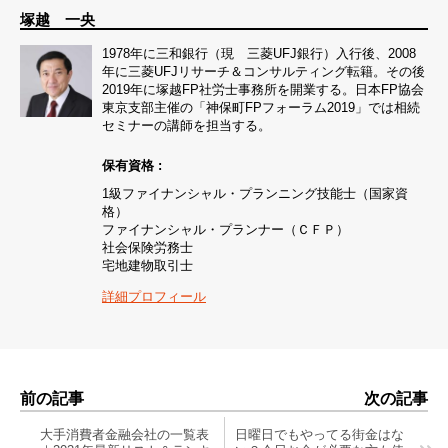
塚越 一央
1978年に三和銀行（現 三菱UFJ銀行）入行後、2008
年に三菱UFJリサーチ＆コンサルティング転籍。その後
2019年に塚越FP社労士事務所を開業する。日本FP協会
東京支部主催の「神保町FPフォーラム2019」では相続
セミナーの講師を担当する。
保有資格 :
1級ファイナンシャル・プランニング技能士（国家資
格）
ファイナンシャル・プランナー（ＣＦＰ）
社会保険労務士
宅地建物取引士
詳細プロフィール
前の記事
次の記事
大手消費者金融会社の一覧表
日曜日でもやってる街金はな