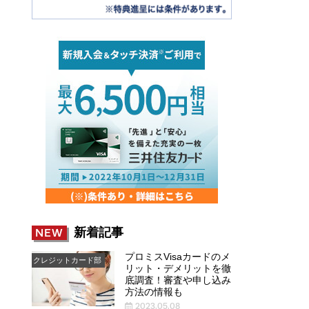
新着記事
NEW
プロミスVisaカードのメ
クレジットカード部
リット・デメリットを徹
底調査！審査や申し込み
方法の情報も
2023.05.08