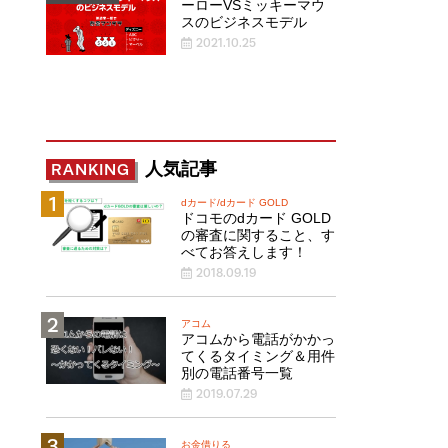
ーローVSミッキーマウ
スのビジネスモデル
2021.10.25
人気記事
RANKING
dカード/dカード GOLD
ドコモのdカード GOLD
の審査に関すること、す
べてお答えします！
2018.09.19
アコム
アコムから電話がかかっ
てくるタイミング＆用件
別の電話番号一覧
2019.07.29
お金借りる