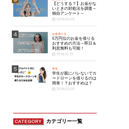
【どうする？】お金がな
いときの対処法を調査～
独自アンケート～
2019.05.03
お金借りる
5万円位のお金を借りる
おすすめの方法～即日＆
利息無料も可能！
2018.10.15
学生
学生が親にバレないでカ
ードローンを借りるのは
簡単！？おすすめは？
2019.03.05
カテゴリー一覧
CATEGORY