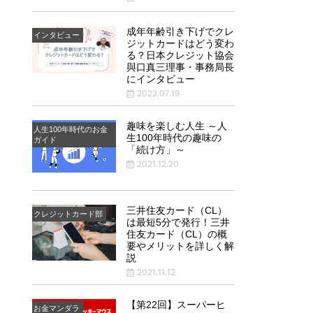
成年年齢引き下げでクレ
インタビュー
ジットカードはどう変わ
る？日本クレジット協会
與口真三理事・事務局長
にインタビュー
2022.07.19
趣味を楽しむ人生 ～人
人生100年時代のお金
生100年時代の趣味の
ガイド
「続け方」～
2021.12.20
三井住友カード（CL）
クレジットカード部
は最短5分で発行！三井
住友カード（CL）の概
要やメリットを詳しく解
説
2021.11.12
【第22回】スーパーヒ
お金マンダラ