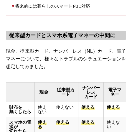
将来的には暮らしのスマート化に対応
従来型カードとスマホ系電子マネーの中間に
現金、従来型カード、ナンバーレス（NL）カード、電子
マネーについて、様々なトラブルのシチュエーションを
想定してみました。
ナンバー
従来型カ
電子マ
現金
レス
ード
ネー
カード
財布を
使え
使えない
使える
使える
無くしたら
ない
スマホの電
使え
使える
使える
使えな
源が
る
い
切れたら