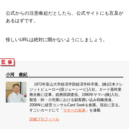
公式からの注意喚起だとしたら、公式サイトにも言及が
あるはずです。
怪しいURLは絶対に開かないようにしましょう。
監 修
小河 俊紀
1972年富山大学経済学部経済学科卒業。(株)日本クレ
ジットビューロー(現ジェーシービ)入社。カード基幹業
務全般に従事。総務部調査役。1990年ヤマハ(株)入社。
製造・卸・小売業における顧客囲い込み戦略推進。
2008年に経営コンサルCard Seekを創業。現在に至る。
すごいカードにて「
マネーの未来
」を連載
詳細プロフィール