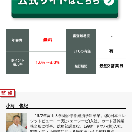
監 修
小河 俊紀
1972年富山大学経済学部経済学科卒業。(株)日本クレ
ジットビューロー(現ジェーシービ)入社。カード基幹業
務全般に従事。総務部調査役。1990年ヤマハ(株)入社。
製造・卸・小売業における顧客囲い込み戦略推進。