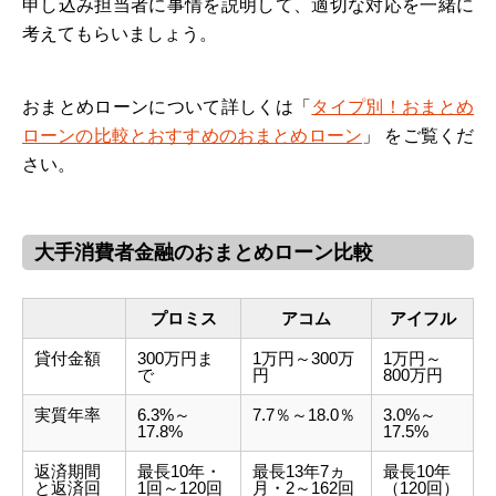
申し込み担当者に事情を説明して、適切な対応を一緒に
考えてもらいましょう。
おまとめローンについて詳しくは「
タイプ別！おまとめ
ローンの比較とおすすめのおまとめローン
」 をご覧くだ
さい。
大手消費者金融のおまとめローン比較
プロミス
アコム
アイフル
貸付金額
300万円ま
1万円～300万
1万円～
で
円
800万円
実質年率
6.3%～
7.7％～18.0％
3.0%～
17.8%
17.5%
返済期間
最長10年・
最長13年7ヵ
最長10年
と返済回
1回～120回
月・2～162回
（120回）