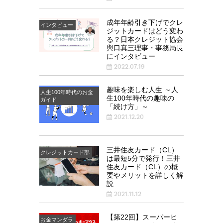
成年年齢引き下げでクレ
インタビュー
ジットカードはどう変わ
る？日本クレジット協会
與口真三理事・事務局長
にインタビュー
2022.07.19
趣味を楽しむ人生 ～人
人生100年時代のお金
生100年時代の趣味の
ガイド
「続け方」～
2021.12.20
三井住友カード（CL）
クレジットカード部
は最短5分で発行！三井
住友カード（CL）の概
要やメリットを詳しく解
説
2021.11.12
【第22回】スーパーヒ
お金マンダラ