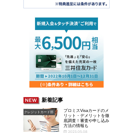
新着記事
NEW
プロミスVisaカードのメ
クレジットカード部
リット・デメリットを徹
底調査！審査や申し込み
方法の情報も
2023.05.08