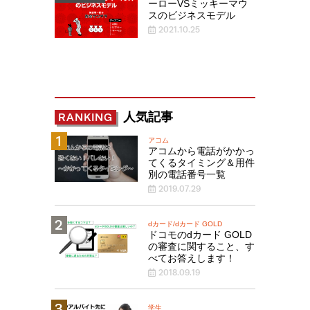
ーローVSミッキーマウ
スのビジネスモデル
2021.10.25
人気記事
RANKING
アコム
アコムから電話がかかっ
てくるタイミング＆用件
別の電話番号一覧
2019.07.29
dカード/dカード GOLD
ドコモのdカード GOLD
の審査に関すること、す
べてお答えします！
2018.09.19
学生