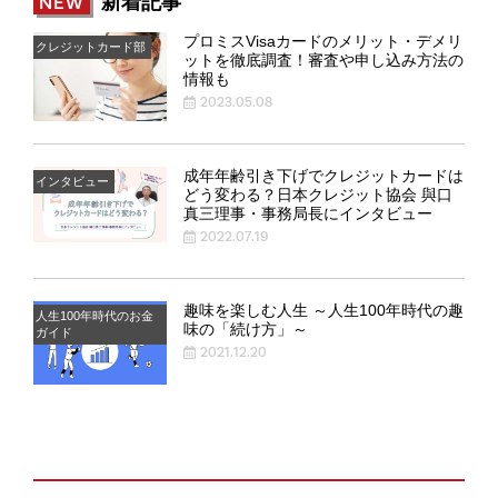
新着記事
NEW
プロミスVisaカードのメリット・デメリ
クレジットカード部
ットを徹底調査！審査や申し込み方法の
情報も
2023.05.08
成年年齢引き下げでクレジットカードは
インタビュー
どう変わる？日本クレジット協会 與口
真三理事・事務局長にインタビュー
2022.07.19
趣味を楽しむ人生 ～人生100年時代の趣
人生100年時代のお金
味の「続け方」～
ガイド
2021.12.20