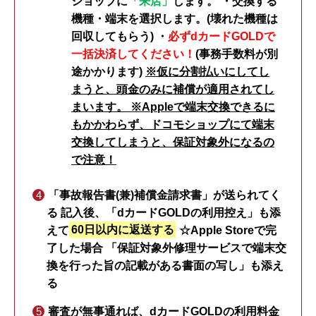
ショップに
「来店」
します。 ・交換する
機種・端末を選択します。(壊れた機種は
回収してもらう) ・
必ずdカードGOLDで
一括決済してください！
(事務手数料が別
途かかります)
※仮に分割払いにしてし
まうと、頭金のみに補償が適用されてし
まいます。 ※Appleで端末交換できるに
もかかわらず、ドコモショップにて端末
交換してしまうと、保証対象外になるの
で注意！
「事故報告書(兼)補償金請求書」が送られてく
る 記入後、
「dカードGOLDの利用控え」も添
えて
60日以内に返送する
☆Apple Storeで完
了した場合 「保証対象外修理サービスで端末交
換を行った旨の記載がある書面の写し」も添え
る
審査が無事通れば、dカードGOLDの利用料金