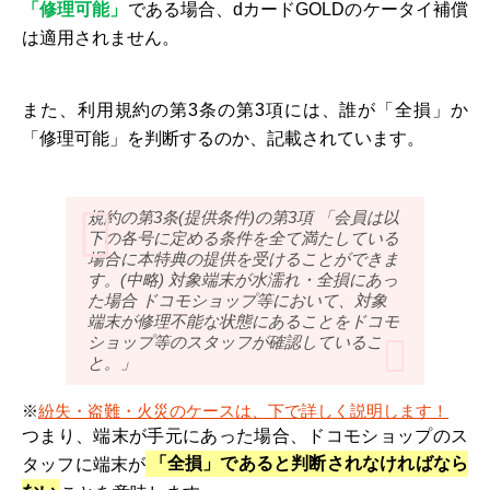
「修理可能」
である場合、dカードGOLDのケータイ補償
は適用されません。
また、利用規約の第3条の第3項には、誰が「全損」か
「修理可能」を判断するのか、記載されています。
規約の第3条(提供条件)の第3項 「会員は以
下の各号に定める条件を全て満たしている
場合に本特典の提供を受けることができま
す。(中略) 対象端末が水濡れ・全損にあっ
た場合 ドコモショップ等において、対象
端末が修理不能な状態にあることをドコモ
ショップ等のスタッフが確認しているこ
と。」
※
紛失・盗難・火災のケースは、下で詳しく説明します！
つまり、端末が手元にあった場合、ドコモショップのス
タッフに端末が
「全損」であると判断されなければなら