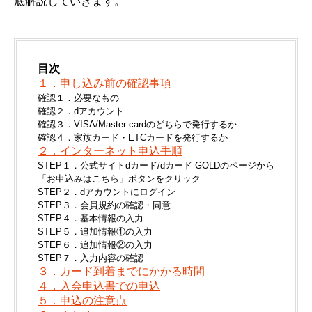
底解説していきます。
目次
１．申し込み前の確認事項
確認１．必要なもの
確認２．dアカウント
確認３．VISA/Master cardのどちらで発行するか
確認４．家族カード・ETCカードを発行するか
２．インターネット申込手順
STEP１．公式サイトdカード/dカード GOLDのページから
「お申込みはこちら」ボタンをクリック
STEP２．dアカウントにログイン
STEP３．会員規約の確認・同意
STEP４．基本情報の入力
STEP５．追加情報①の入力
STEP６．追加情報②の入力
STEP７．入力内容の確認
３．カード到着までにかかる時間
４．入会申込書での申込
５．申込の注意点