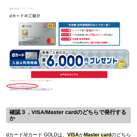
確認３．VISA/Master cardのどちらで発行する
か
dカード/dカード GOLDは、
VISA
か
Master card
のどちら