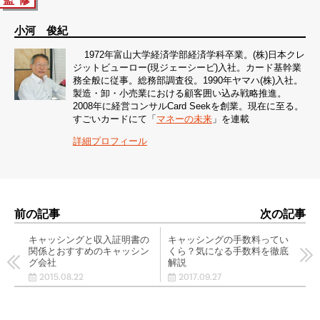
小河 俊紀
1972年富山大学経済学部経済学科卒業。(株)日本クレ
ジットビューロー(現ジェーシービ)入社。カード基幹業
務全般に従事。総務部調査役。1990年ヤマハ(株)入社。
製造・卸・小売業における顧客囲い込み戦略推進。
2008年に経営コンサルCard Seekを創業。現在に至る。
すごいカードにて「
マネーの未来
」を連載
詳細プロフィール
前の記事
次の記事
キャッシングと収入証明書の
キャッシングの手数料ってい
関係とおすすめのキャッシン
くら？気になる手数料を徹底
グ会社
解説
2015.08.22
2017.09.27