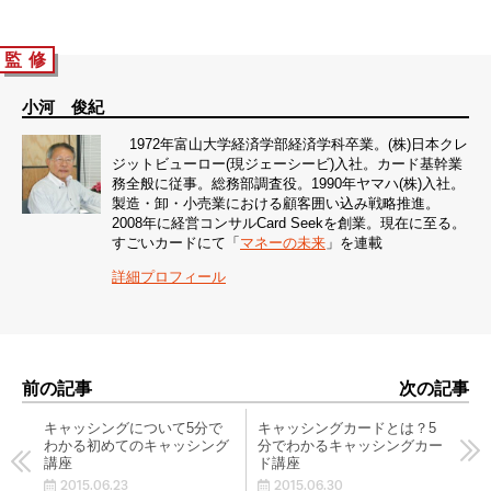
監 修
小河 俊紀
1972年富山大学経済学部経済学科卒業。(株)日本クレ
ジットビューロー(現ジェーシービ)入社。カード基幹業
務全般に従事。総務部調査役。1990年ヤマハ(株)入社。
製造・卸・小売業における顧客囲い込み戦略推進。
2008年に経営コンサルCard Seekを創業。現在に至る。
すごいカードにて「
マネーの未来
」を連載
詳細プロフィール
前の記事
次の記事
キャッシングについて5分で
キャッシングカードとは？5
わかる初めてのキャッシング
分でわかるキャッシングカー
講座
ド講座
2015.06.23
2015.06.30