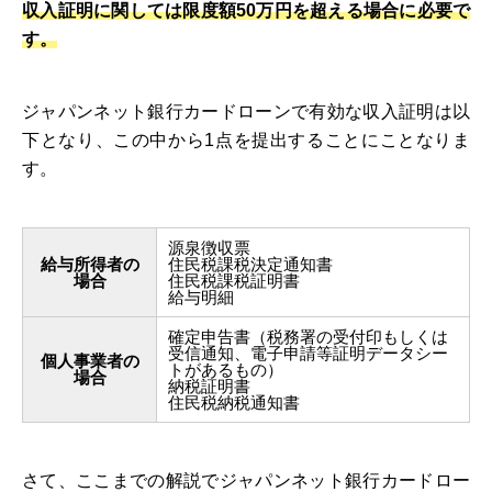
収入証明に関しては限度額50万円を超える場合に必要で
す。
ジャパンネット銀行カードローンで有効な収入証明は以
下となり、この中から1点を提出することにことなりま
す。
源泉徴収票
給与所得者の
住民税課税決定通知書
場合
住民税課税証明書
給与明細
確定申告書（税務署の受付印もしくは
受信通知、電子申請等証明データシー
個人事業者の
トがあるもの）
場合
納税証明書
住民税納税通知書
さて、ここまでの解説でジャパンネット銀行カードロー