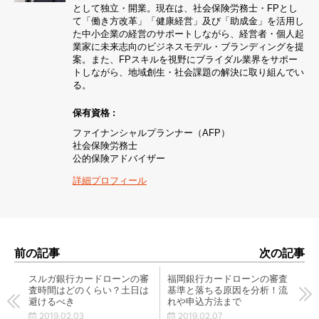
として独立・開業。現在は、社会保険労務士・FPとし
て「働き方改革」「健康経営」及び「助成金」を活用し
た中小企業の経営のサポートしながら、経営者・個人起
業家に未来志向のビジネスモデル・ブランディングを提
案。また、FPスキルを視野にブライダル業界をサポー
トしながら、地域創生・社会課題の解決に取り組んでい
る。
保有資格 :
ファイナンシャルプランナー（AFP）
社会保険労務士
公的保険アドバイザー
詳細プロフィール
前の記事
次の記事
スルガ銀行カードローンの審
福岡銀行カードローンの審査
査時間はどのくらい？土日は
基準と落ちる原因を分析！流
避けるべき
れや申込方法まで
2019.02.03
2019.02.07