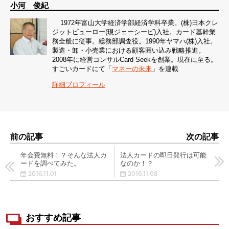
小河 俊紀
1972年富山大学経済学部経済学科卒業。(株)日本クレ
ジットビューロー(現ジェーシービ)入社。カード基幹業
務全般に従事。総務部調査役。1990年ヤマハ(株)入社。
製造・卸・小売業における顧客囲い込み戦略推進。
2008年に経営コンサルCard Seekを創業。現在に至る。
すごいカードにて「
マネーの未来
」を連載
詳細プロフィール
前の記事
次の記事
年会費無料！？そんな法人カ
法人カードの即日発行は可能
ードを調べてみた。
なのか！？
2016.11.01
2016.11.08
おすすめ記事