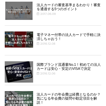
法人カードの審査基準まるわかり！審査
を通過する5つのポイント
2017.06.09
電子マネー付帯の法人カードで手軽に決
済しちゃおう！
2016.12.08
国際ブランド流通量No.1！初めての法人
カードは安心・安定のVISAで決定
2016.12.06
法人カードの年会費は経費となるのか？
気になる年会費の疑問や勘定項目を解
説！