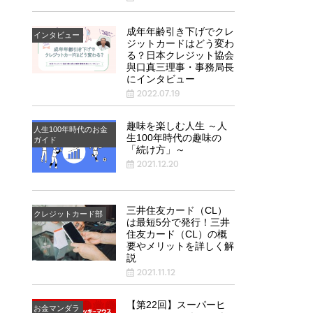
成年年齢引き下げでクレ
インタビュー
ジットカードはどう変わ
る？日本クレジット協会
與口真三理事・事務局長
にインタビュー
2022.07.19
趣味を楽しむ人生 ～人
人生100年時代のお金
生100年時代の趣味の
ガイド
「続け方」～
2021.12.20
三井住友カード（CL）
クレジットカード部
は最短5分で発行！三井
住友カード（CL）の概
要やメリットを詳しく解
説
2021.11.12
【第22回】スーパーヒ
お金マンダラ