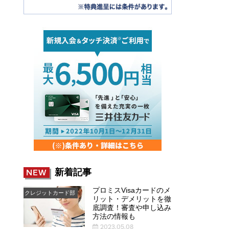
新着記事
NEW
プロミスVisaカードのメ
クレジットカード部
リット・デメリットを徹
底調査！審査や申し込み
方法の情報も
2023.05.08