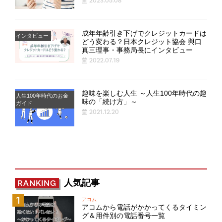
2023.05.08
成年年齢引き下げでクレジットカードは
インタビュー
どう変わる？日本クレジット協会 與口
真三理事・事務局長にインタビュー
2022.07.19
趣味を楽しむ人生 ～人生100年時代の趣
人生100年時代のお金
味の「続け方」～
ガイド
2021.12.20
人気記事
RANKING
アコム
アコムから電話がかかってくるタイミン
グ＆用件別の電話番号一覧