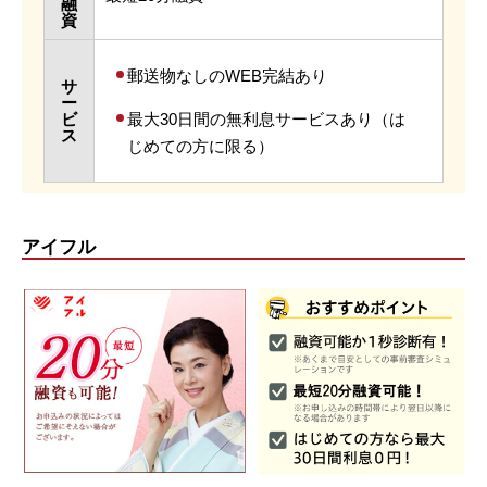
融
資
郵送物なしのWEB完結あり
サ
ー
ビ
最大30日間の無利息サービスあり（は
ス
じめての方に限る）
アイフル