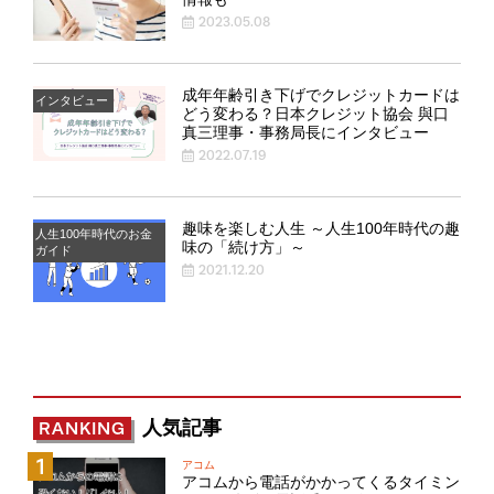
2023.05.08
成年年齢引き下げでクレジットカードは
インタビュー
どう変わる？日本クレジット協会 與口
真三理事・事務局長にインタビュー
2022.07.19
趣味を楽しむ人生 ～人生100年時代の趣
人生100年時代のお金
味の「続け方」～
ガイド
2021.12.20
人気記事
RANKING
アコム
アコムから電話がかかってくるタイミン