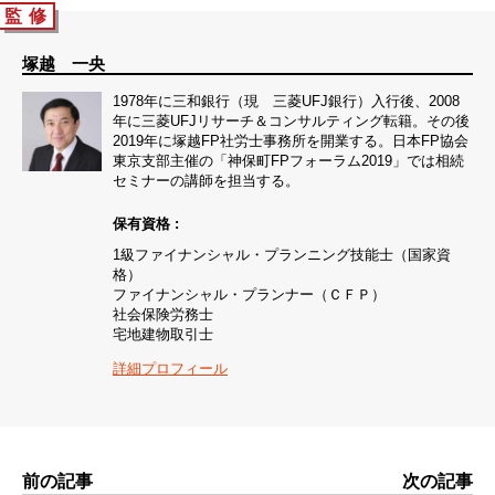
監 修
塚越 一央
1978年に三和銀行（現 三菱UFJ銀行）入行後、2008
年に三菱UFJリサーチ＆コンサルティング転籍。その後
2019年に塚越FP社労士事務所を開業する。日本FP協会
東京支部主催の「神保町FPフォーラム2019」では相続
セミナーの講師を担当する。
保有資格 :
1級ファイナンシャル・プランニング技能士（国家資
格）
ファイナンシャル・プランナー（ＣＦＰ）
社会保険労務士
宅地建物取引士
詳細プロフィール
前の記事
次の記事