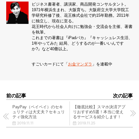
ビジネス書著者、講演家、商品開発コンサルタント。
1971年横浜生まれ、大阪育ち。大阪府立大学大学院工
学研究科修了後、花王株式会社で約15年勤務。2011年
に独立し、現在に至る。
花王時代から社会人向けに勉強会・交流会を主催、著書
を執筆。
これまでの著書は『iPadバカ』『キャッシュレス生活、
1年やってみた 結局、どうするのが一番いいんです
か?』など40冊以上。
すごいカードにて「
お金マンダラ
」を連載中
前の記事
次の記事
PayPay（ペイペイ）のセキ
【徹底比較】スマホ決済アプ
ュリティは大丈夫？セキュリ
リおすすめ5選！本当に使え
ティ強化方法
るサービスを紹介します！
2019.11.11
2019.11.25