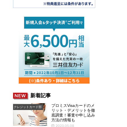
新着記事
NEW
プロミスVisaカードのメ
クレジットカード部
リット・デメリットを徹
底調査！審査や申し込み
方法の情報も
2023.05.08