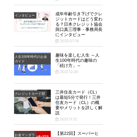
成年年齢引き下げでクレ
インタビュー
ジットカードはどう変わ
る？日本クレジット協会
與口真三理事・事務局長
にインタビュー
2022.07.19
趣味を楽しむ人生 ～人
人生100年時代のお金
生100年時代の趣味の
ガイド
「続け方」～
2021.12.20
三井住友カード（CL）
クレジットカード部
は最短5分で発行！三井
住友カード（CL）の概
要やメリットを詳しく解
説
2021.11.12
【第22回】スーパーヒ
お金マンダラ