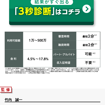
監 修
竹内 誠一