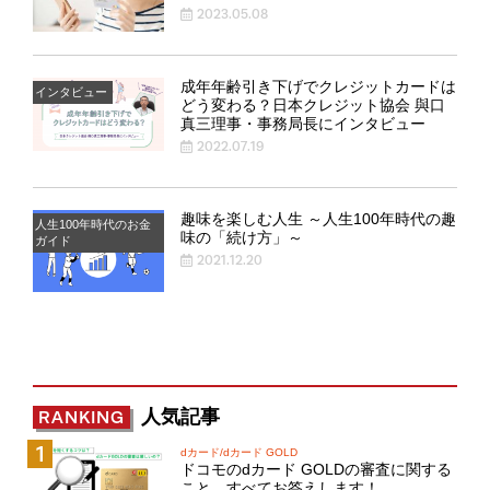
2023.05.08
成年年齢引き下げでクレジットカードは
インタビュー
どう変わる？日本クレジット協会 與口
真三理事・事務局長にインタビュー
2022.07.19
趣味を楽しむ人生 ～人生100年時代の趣
人生100年時代のお金
味の「続け方」～
ガイド
2021.12.20
人気記事
RANKING
dカード/dカード GOLD
ドコモのdカード GOLDの審査に関する
こと、すべてお答えします！