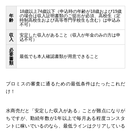
18歳以上74歳以下（申込時の年齢が18歳および19歳
年
の場合は収入証明書類のご提出が必須、高校生（定
齢
時制高校生および高等専門学校生も含む）は申込み
不可）
収
安定した収入があること（収入が年金のみの方は申
入
込不可）
必
要
最低でも本人確認書類が用意できること
書
類
プロミスの審査に通るための最低条件はたったこれだ
け！
水商売だと「安定した収入がある」ことが難点になりが
ちですが、勤続年数が1年以上で毎月ある程度コンスタ
ントに稼いでいるのなら、最低ラインはクリアしている