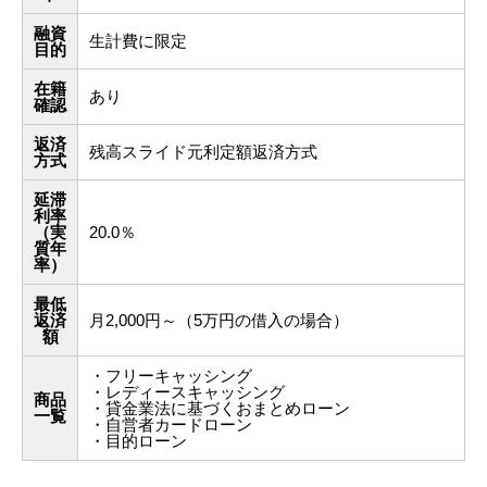
融資
生計費に限定
目的
在籍
あり
確認
返済
残高スライド元利定額返済方式
方式
延滞
利率
（実
20.0％
質年
率）
最低
返済
月2,000円～（5万円の借入の場合）
額
・フリーキャッシング
・レディースキャッシング
商品
・貸金業法に基づくおまとめローン
一覧
・自営者カードローン
・目的ローン