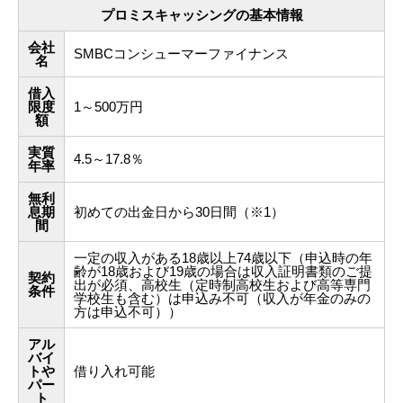
プロミスキャッシングの基本情報
会社
SMBCコンシューマーファイナンス
名
借入
限度
1～500万円
額
実質
4.5～17.8％
年率
無利
息期
初めての出金日から30日間（※1）
間
一定の収入がある18歳以上74歳以下（申込時の年
齢が18歳および19歳の場合は収入証明書類のご提
契約
出が必須、高校生（定時制高校生および高等専門
条件
学校生も含む）は申込み不可（収入が年金のみの
方は申込不可））
アル
バイ
トや
借り入れ可能
パー
ト