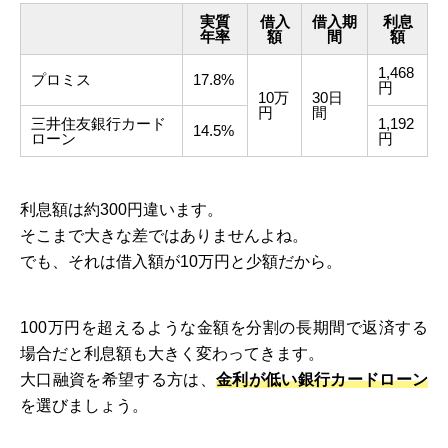
実質
借入
借入期
利息
年率
額
間
額
1,468
プロミス
17.8%
円
10万
30日
円
間
三井住友銀行カード
1,192
14.5%
ローン
円
利息額は約300円違います。
そこまで大きな差ではありませんよね。
でも、それは借入額が10万円と少額だから。
100万円を超えるような金額を分割の長期間で返済する
場合だと利息額も大きく変わってきます。
大口融資を希望する方は、
金利が低い銀行カードローン
を選びましょう。