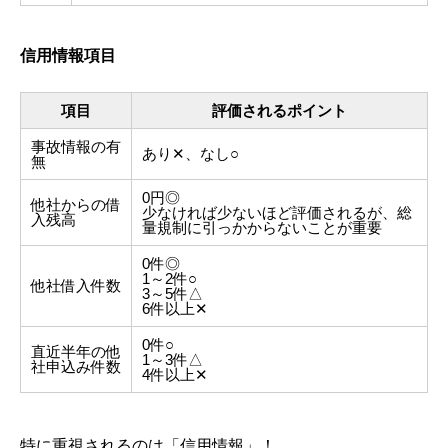
信用情報項目
項目
評価されるポイント
事故情報の有
あり✕、なし○
無
0円◎
他社からの借
少なければ少ないほど評価されるが、総
入残高
量規制に引っかからないことが重要
0件◎
1～2件○
他社借入件数
3～5件△
6件以上✕
0件○
直近半年の他
1～3件△
社申込み件数
4件以上✕
特に重視されるのは「信用情報」！