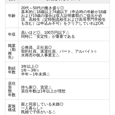
20代～50代の働き盛り◎
基本的に18歳以上74歳以下（申込時の年齢が18歳
年齢
および19歳の場合は収入証明書類のご提出が必
須、高校生（定時制高校生および高等専門学校生
も含む）は申込み不可）をクリアしていればOK
高いほど◎、100万円以下△
年収
同時に「安定性」が重要である
職業
公務員、正社員◎
（勤
契約社員、派遣社員、パート、アルバイト○
務
水商売や個人事業主△
先）
3年以上◎
勤続
1年～3年○
年数
半年～1年未満△
居住
形
持ち家◎、賃貸△
態、
居住年数は1年以上が理想
年数
親と同居している未婚◎
家族
一人暮らし○
構成
既婚で子供がいる△