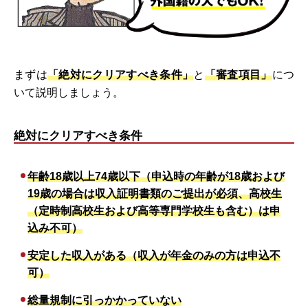
まずは
「絶対にクリアすべき条件」
と
「審査項目」
につ
いて説明しましょう。
絶対にクリアすべき条件
年齢18歳以上74歳以下（申込時の年齢が18歳および
19歳の場合は収入証明書類のご提出が必須、高校生
（定時制高校生および高等専門学校生も含む）は申
込み不可）
安定した収入がある（収入が年金のみの方は申込不
可）
総量規制に引っかかっていない