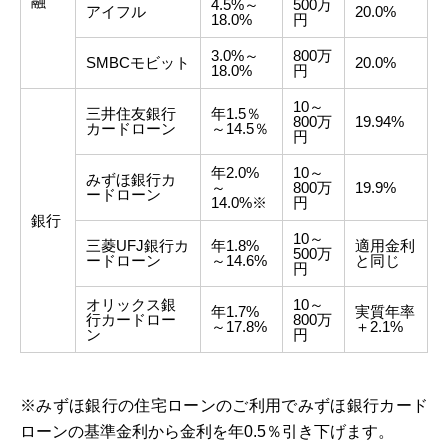
融
4.5%～
500万
アイフル
20.0%
18.0%
円
3.0%～
800万
SMBCモビット
20.0%
18.0%
円
10～
三井住友銀行
年1.5％
800万
19.94%
カードローン
～14.5％
円
年2.0%
10～
みずほ銀行カ
～
800万
19.9%
ードローン
14.0%※
円
銀行
10～
三菱UFJ銀行カ
年1.8%
適用金利
500万
ードローン
～14.6%
と同じ
円
オリックス銀
10～
年1.7%
実質年率
行カードロー
800万
～17.8%
＋2.1%
ン
円
※みずほ銀行の住宅ローンのご利用でみずほ銀行カード
ローンの基準金利から金利を年0.5％引き下げます。