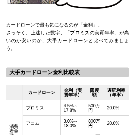
カードローンで最も気になるのが「金利」。
さっそく、上述した数字、「プロミスの実質年率」が高
いのか安いのか、大手カードローンと比べてみましょ
う。
大手カードローン金利比較表
金利（実
限度
遅延利率
カードローン
質年率）
額
（年率）
4.5%～
500万
プロミス
20.0%
17.8%
円
3.0%～
800万
アコム
20.0%
18.0%
円
消費
者金