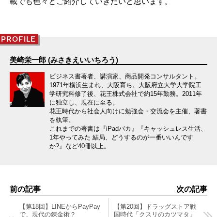
載でも色々とご紹介していきたいと思います。
PROFILE
美崎栄一郎 (みさきえいいちろう)
ビジネス書著者、講演家、商品開発コンサルタント。
1971年横浜生まれ、大阪育ち。大阪府立大学大学院工
学研究科修了後、花王株式会社で約15年勤務。2011年
に独立し、現在に至る。
花王時代から社会人向けに勉強会・交流会を主催、著書
を執筆。
これまでの著書は『iPadバカ』『キャッシュレス生活、
1年やってみた 結局、どうするのが一番いいんです
か?』など40冊以上。
前の記事
次の記事
【第18回】LINEからPayPay
【第20回】ドラッグストア戦
で、現代の錬金術？
国時代「クスリのカツマタ」