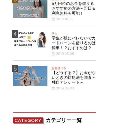
5万円位のお金を借りる
おすすめの方法～即日＆
利息無料も可能！
2018.10.15
学生
学生が親にバレないでカ
ードローンを借りるのは
簡単！？おすすめは？
2019.03.05
お金借りる
【どうする？】お金がな
いときの対処法を調査～
独自アンケート～
2019.05.03
カテゴリー一覧
CATEGORY