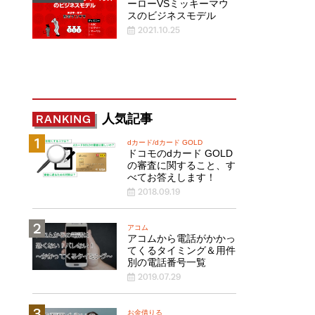
ーローVSミッキーマウ
スのビジネスモデル
2021.10.25
人気記事
RANKING
dカード/dカード GOLD
ドコモのdカード GOLD
の審査に関すること、す
べてお答えします！
2018.09.19
アコム
アコムから電話がかかっ
てくるタイミング＆用件
別の電話番号一覧
2019.07.29
お金借りる