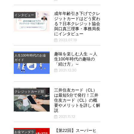
成年年齢引き下げでクレ
インタビュー
ジットカードはどう変わ
る？日本クレジット協会
與口真三理事・事務局長
にインタビュー
2022.07.19
趣味を楽しむ人生 ～人
人生100年時代のお金
生100年時代の趣味の
ガイド
「続け方」～
2021.12.20
三井住友カード（CL）
クレジットカード部
は最短5分で発行！三井
住友カード（CL）の概
要やメリットを詳しく解
説
2021.11.12
【第22回】スーパーヒ
お金マンダラ