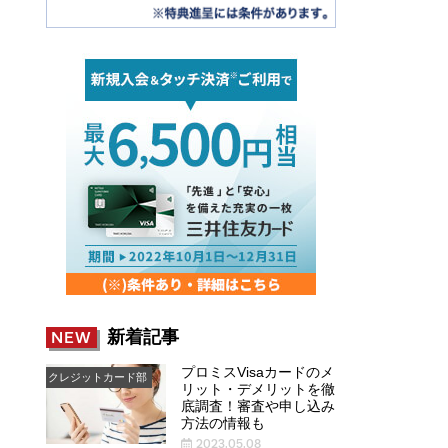
新着記事
NEW
プロミスVisaカードのメ
クレジットカード部
リット・デメリットを徹
底調査！審査や申し込み
方法の情報も
2023.05.08