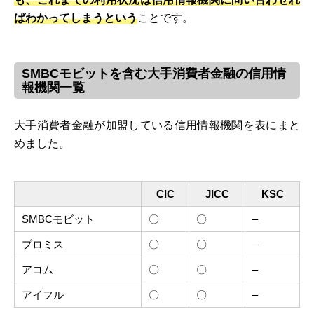
ばわかってしまうという
ことです。
SMBCモビットを含む大手消費者金融の信用情
報機関一覧
大手消費者金融が加盟している信用情報機関を表にまと
めました。
CIC
JICC
KSC
SMBCモビット
〇
〇
–
プロミス
〇
〇
–
アコム
〇
〇
–
アイフル
〇
〇
–