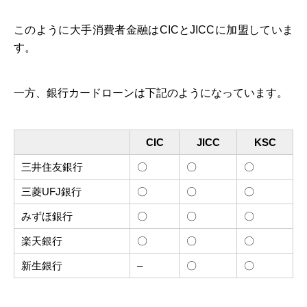
このように大手消費者金融はCICとJICCに加盟していま
す。
一方、銀行カードローンは下記のようになっています。
CIC
JICC
KSC
三井住友銀行
〇
〇
〇
三菱UFJ銀行
〇
〇
〇
みずほ銀行
〇
〇
〇
楽天銀行
〇
〇
〇
新生銀行
–
〇
〇