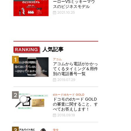
ーローVSミッキーマウ
スのビジネスモデル
2021.10.25
人気記事
RANKING
アコム
アコムから電話がかかっ
てくるタイミング＆用件
別の電話番号一覧
2019.07.29
dカード/dカード GOLD
ドコモのdカード GOLD
の審査に関すること、す
べてお答えします！
2018.09.19
学生