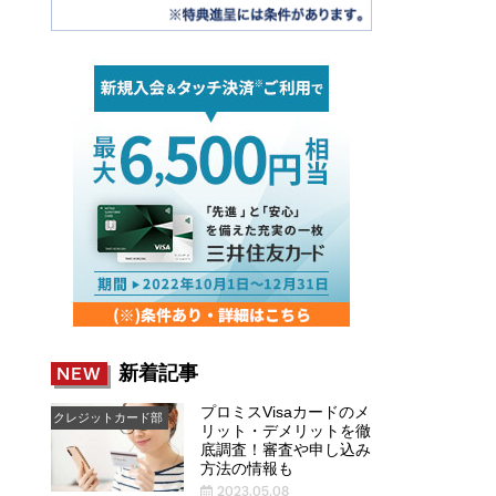
新着記事
NEW
プロミスVisaカードのメ
クレジットカード部
リット・デメリットを徹
底調査！審査や申し込み
方法の情報も
2023.05.08