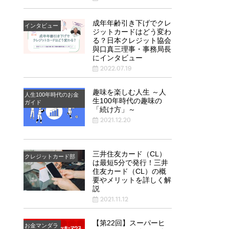
成年年齢引き下げでクレ
インタビュー
ジットカードはどう変わ
る？日本クレジット協会
與口真三理事・事務局長
にインタビュー
2022.07.19
趣味を楽しむ人生 ～人
人生100年時代のお金
生100年時代の趣味の
ガイド
「続け方」～
2021.12.20
三井住友カード（CL）
クレジットカード部
は最短5分で発行！三井
住友カード（CL）の概
要やメリットを詳しく解
説
2021.11.12
【第22回】スーパーヒ
お金マンダラ