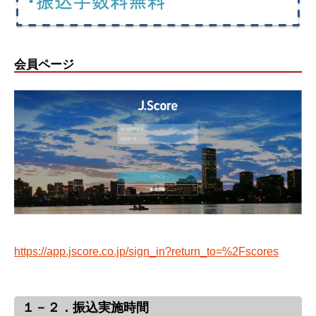
会員ページ
https://app.jscore.co.jp/sign_in?return_to=%2Fscores
１－２．振込実施時間