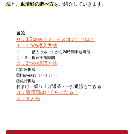
法
と、
返済額の調べ方
をご紹介していきます。
目次
０．J.Score（ジェイスコア）とは？
１．1つの借入方法
１－１．借入はネットから24時間申込可能
１－２．振込実施時間
２．3つの返済方法
①口座振替
②Pay-easy（ペイジー）
③銀行振込
おまけ．繰り上げ返済・一括返済もできる
３．返済額はいくらになる？
４．まとめ