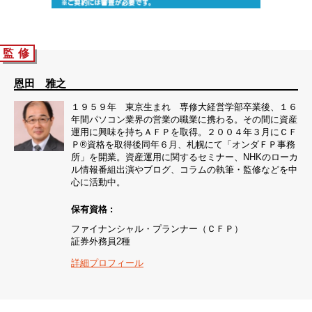
監 修
恩田 雅之
１９５９年 東京生まれ 専修大経営学部卒業後、１６
年間パソコン業界の営業の職業に携わる。その間に資産
運用に興味を持ちＡＦＰを取得。２００４年３月にＣＦ
Ｐ®資格を取得後同年６月、札幌にて「オンダＦＰ事務
所」を開業。資産運用に関するセミナー、NHKのローカ
ル情報番組出演やブログ、コラムの執筆・監修などを中
心に活動中。
保有資格 :
ファイナンシャル・プランナー（ＣＦＰ）
証券外務員2種
詳細プロフィール