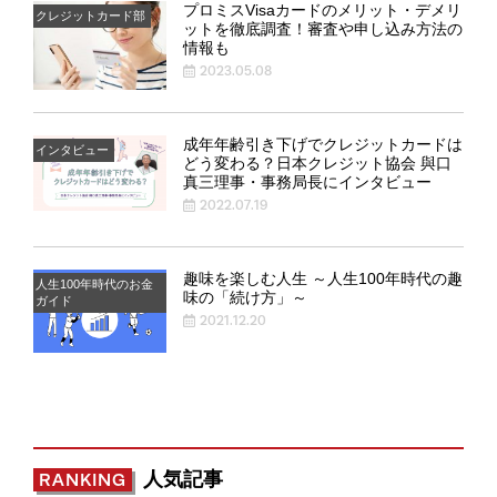
プロミスVisaカードのメリット・デメリ
クレジットカード部
ットを徹底調査！審査や申し込み方法の
情報も
2023.05.08
成年年齢引き下げでクレジットカードは
インタビュー
どう変わる？日本クレジット協会 與口
真三理事・事務局長にインタビュー
2022.07.19
趣味を楽しむ人生 ～人生100年時代の趣
人生100年時代のお金
味の「続け方」～
ガイド
2021.12.20
人気記事
RANKING