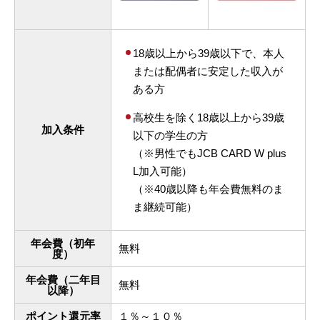
18歳以上から39歳以下で、本人
または配偶者に安定した収入が
ある方
高校生を除く18歳以上から39歳
加入条件
以下の学生の方
（※男性でもJCB CARD W plus
L加入可能）
（※40歳以降も年会費無料のま
ま継続可能）
年会費（初年
無料
度）
年会費（二年目
無料
以降）
ポイント還元率
１％～１０％