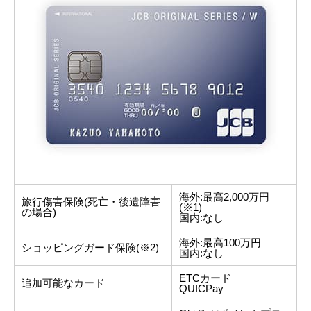
海外:最高2,000万円
旅行傷害保険(死亡・後遺障害
(※1)
の場合)
国内:なし
海外:最高100万円
ショッピングガード保険(※2)
国内:なし
ETCカード
追加可能なカード
QUICPay