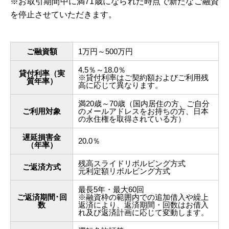
※お取引期間中に満71歳になられた時点で新たなご融資
を停止させていただきます。
ご融資額
1万円～500万円
4.5％～18.0％
貸付利率（実
※貸付利率はご契約額およびご利用残
質年率）
高に応じて異なります。
満20歳～70歳（国内居住の方、ご自分
ご利用対象
のメールアドレスをお持ちの方、日本
の永住権を取得されている方）
遅延損害金
20.0％
（年率）
残高スライドリボルビング方式
ご返済方式
元利定額リボルビング方式
最長5年・最大60回
ご返済期間･回
※融資枠の範囲内での追加借入や繰上
数
返済により、返済期間・回数はお借入
れ及び返済計画に応じて変動します。