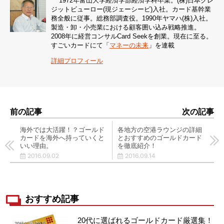
1972年富山大学経済学部経済学科卒業。(株)日本クレ
ジットビューロー(現ジェーシービ)入社。カード基幹業
務全般に従事。総務部調査役。1990年ヤマハ(株)入社。
製造・卸・小売業における顧客囲い込み戦略推進。
2008年に経営コンサルCard Seekを創業。現在に至る。
すごいカードにて「
マネーの未来
」を連載
詳細プロフィール
前の記事
次の記事
海外では大活躍！？ゴールド
各地方の空港ラウンジの詳細
カードを海外へ持っていくと
とおすすめのゴールドカード
いい理由。
を徹底紹介！
2016.09.02
2016.09.14
おすすめ記事
20代に選ばれるゴールドカード厳選集！