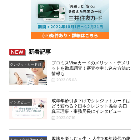
新着記事
NEW
プロミスVisaカードのメリット・デメリ
クレジットカード部
ットを徹底調査！審査や申し込み方法の
情報も
2023.05.08
成年年齢引き下げでクレジットカードは
インタビュー
どう変わる？日本クレジット協会 與口
真三理事・事務局長にインタビュー
2022.07.19
趣味を楽しむ人生 ～人生100年時代の趣
人生100年時代のお金