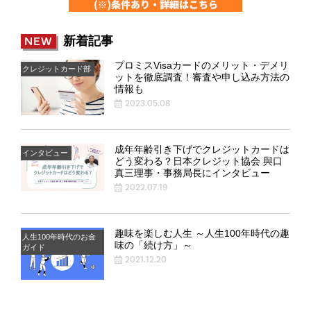
新着記事
NEW
プロミスVisaカードのメリット・デメリ
クレジットカード部
ットを徹底調査！審査や申し込み方法の
情報も
2023.05.08
成年年齢引き下げでクレジットカードは
インタビュー
どう変わる？日本クレジット協会 與口
真三理事・事務局長にインタビュー
2022.07.19
趣味を楽しむ人生 ～人生100年時代の趣
人生100年時代のお金
味の「続け方」～
ガイド
2021.12.20