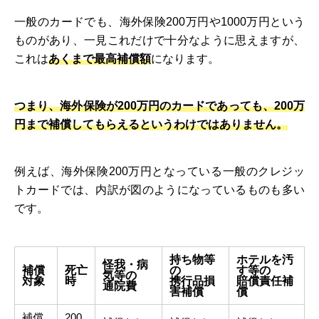
一般のカードでも、海外保険200万円や1000万円という
ものがあり、一見これだけで十分なように思えますが、
これは
あくまで最高補償額
になります。
つまり、海外保険が200万円のカードであっても、200万
円まで補償してもらえるというわけではありません。
例えば、海外保険200万円となっている一般のクレジッ
トカードでは、内訳が図のようになっているものも多い
です。
持ち物等
ホテルを汚
怪我・病
補償
死亡
の
す等の
気等の
対象
時
携行品損
賠償責任補
通院費
害補償
償
補償
200