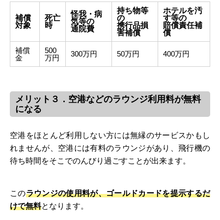
持ち物等
ホテルを汚
怪我・病
補償
死亡
の
す等の
気等の
対象
時
携行品損
賠償責任補
通院費
害補償
償
補償
500
300万円
50万円
400万円
金
万円
メリット３．空港などのラウンジ利用料が無料
になる
空港をほとんど利用しない方には無縁のサービスかもし
れませんが、空港には有料のラウンジがあり、飛行機の
待ち時間をそこでのんびり過ごすことが出来ます。
この
ラウンジの使用料が、ゴールドカードを提示するだ
けで無料
となります。