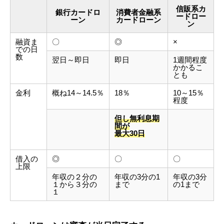
信販系カ
銀行カードロ
消費者金融系
ードロー
ーン
カードローン
ン
融資ま
〇
◎
×
での日
数
翌日～即日
即日
1週間程度
かかるこ
とも
金利
概ね14～14.5％
18％
10～15％
程度
但し無利息期
間が
最大30日
借入の
◎
〇
〇
上限
年収の２分の
年収の3分の1
年収の3分
１から３分の
まで
の1まで
１