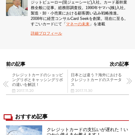
ジットビューロー(現ジェーシービ)入社。カード基幹業
務全般に従事。総務部調査役。1990年ヤマハ(株)入社。
製造・卸・小売業における顧客囲い込み戦略推進。
2008年に経営コンサルCard Seekを創業。現在に至る。
すごいカードにて「
マネーの未来
」を連載
詳細プロフィール
前の記事
次の記事
クレジットカードのショッピ
日本とは違う？海外における
ングリボとキャッシングリボ
クレジットカードのステータ
の違いを解説！
ス
2017.11.20
2017.11.30
おすすめ記事
クレジットカードの支払いが遅れた！い
つから使えるか教えます！