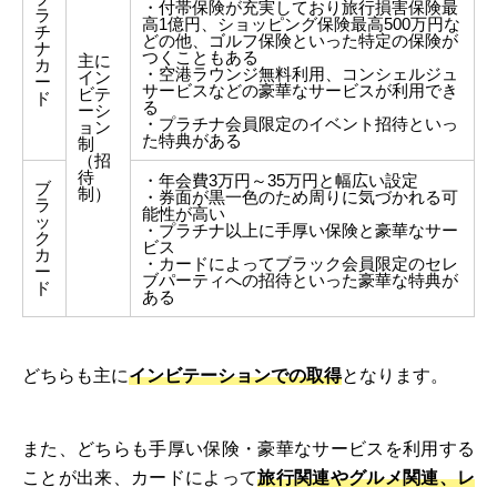
・付帯保険が充実しており旅行損害保険最
ラ
高1億円、ショッピング保険最高500万円な
チ
どの他、ゴルフ保険といった特定の保険が
ナ
つくこともある
主に
カ
・空港ラウンジ無料利用、コンシェルジュ
イン
ー
サービスなどの豪華なサービスが利用でき
ビテ
ド
る
ーシ
・プラチナ会員限定のイベント招待といっ
ョン
た特典がある
制
（招
待
・年会費3万円～35万円と幅広い設定
ブ
制）
・券面が黒一色のため周りに気づかれる可
ラ
能性が高い
ッ
・プラチナ以上に手厚い保険と豪華なサー
ク
ビス
カ
・カードによってブラック会員限定のセレ
ー
ブパーティへの招待といった豪華な特典が
ド
ある
どちらも主に
インビテーションでの取得
となります。
また、どちらも手厚い保険・豪華なサービスを利用する
ことが出来、カードによって
旅行関連やグルメ関連、レ