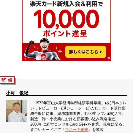
監 修
小河 俊紀
1972年富山大学経済学部経済学科卒業。(株)日本クレ
ジットビューロー(現ジェーシービ)入社。カード基幹業
務全般に従事。総務部調査役。1990年ヤマハ(株)入社。
製造・卸・小売業における顧客囲い込み戦略推進。
2008年に経営コンサルCard Seekを創業。現在に至る。
すごいカードにて「
マネーの未来
」を連載