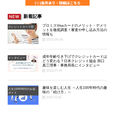
新着記事
NEW
プロミスVisaカードのメリット・デメリ
クレジットカード部
ットを徹底調査！審査や申し込み方法の
情報も
2023.05.08
成年年齢引き下げでクレジットカードは
インタビュー
どう変わる？日本クレジット協会 與口
真三理事・事務局長にインタビュー
2022.07.19
趣味を楽しむ人生 ～人生100年時代の趣
人生100年時代のお金
味の「続け方」～
ガイド
2021.12.20