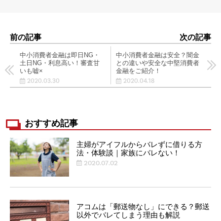
前の記事
次の記事
中小消費者金融は即日NG・
中小消費者金融は安全？闇金
土日NG・利息高い！審査甘
との違いや安全な中堅消費者
いも嘘×
金融をご紹介！
2020.03.30
2020.04.18
おすすめ記事
主婦がアイフルからバレずに借りる方
法・体験談｜家族にバレない！
2020.07.02
アコムは「郵送物なし」にできる？郵送
以外でバレてしまう理由も解説