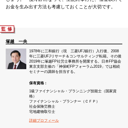
お金を生み出す方法も考慮しておくことが大切です。
監 修
塚越 一央
1978年に三和銀行（現 三菱UFJ銀行）入行後、2008
年に三菱UFJリサーチ＆コンサルティング転籍。その後
2019年に塚越FP社労士事務所を開業する。日本FP協会
東京支部主催の「神保町FPフォーラム2019」では相続
セミナーの講師を担当する。
保有資格 :
1級ファイナンシャル・プランニング技能士（国家資
格）
ファイナンシャル・プランナー（ＣＦＰ）
社会保険労務士
宅地建物取引士
詳細プロフィール