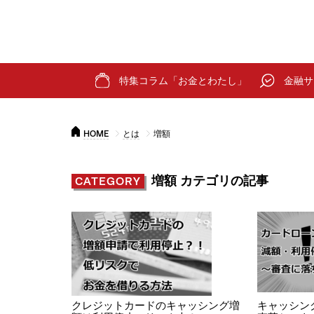
特集コラム「お金とわたし」
金融サ
HOME
とは
増額
増額 カテゴリの記事
CATEGORY
クレジットカードのキャッシング増
キャッシン