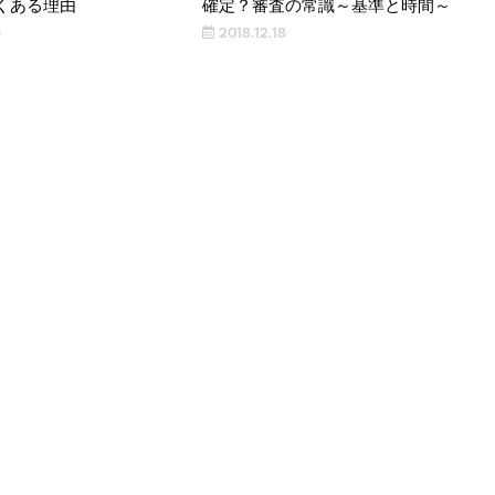
くある理由
確定？審査の常識～基準と時間～
9
2018.12.18