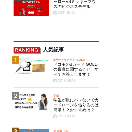
ーローVSミッキーマウ
スのビジネスモデル
2021.10.25
人気記事
RANKING
dカード/dカード GOLD
ドコモのdカード GOLD
の審査に関すること、す
べてお答えします！
2018.09.19
学生
学生が親にバレないでカ
ードローンを借りるのは
簡単！？おすすめは？
2019.03.05
お金借りる