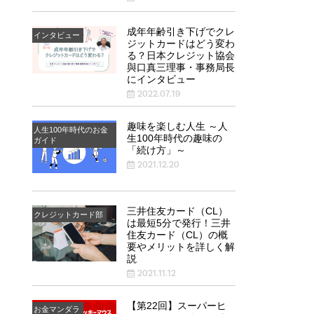
成年年齢引き下げでクレ
インタビュー
ジットカードはどう変わ
る？日本クレジット協会
與口真三理事・事務局長
にインタビュー
2022.07.19
趣味を楽しむ人生 ～人
人生100年時代のお金
生100年時代の趣味の
ガイド
「続け方」～
2021.12.20
三井住友カード（CL）
クレジットカード部
は最短5分で発行！三井
住友カード（CL）の概
要やメリットを詳しく解
説
2021.11.12
【第22回】スーパーヒ
お金マンダラ