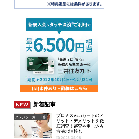
新着記事
NEW
プロミスVisaカードのメ
クレジットカード部
リット・デメリットを徹
底調査！審査や申し込み
方法の情報も
2023.05.08