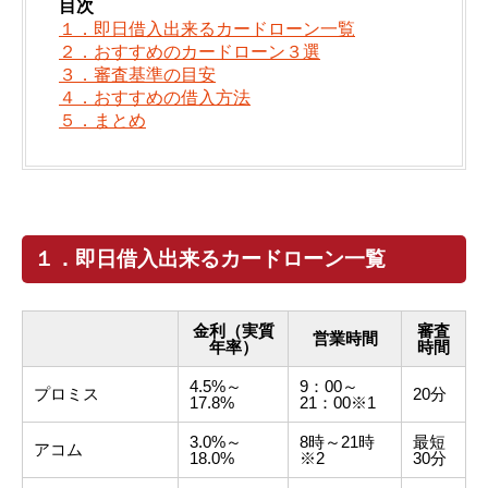
目次
１．即日借入出来るカードローン一覧
２．おすすめのカードローン３選
３．審査基準の目安
４．おすすめの借入方法
５．まとめ
１．即日借入出来るカードローン一覧
金利（実質
審査
営業時間
年率）
時間
4.5%～
9：00～
プロミス
20分
17.8%
21：00※1
3.0%～
8時～21時
最短
アコム
18.0%
※2
30分