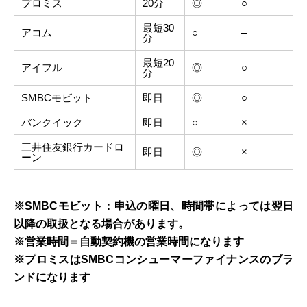
プロミス
20分
◎
○
最短30
アコム
○
–
分
最短20
アイフル
◎
○
分
SMBCモビット
即日
◎
○
バンクイック
即日
○
×
三井住友銀行カードロ
即日
◎
×
ーン
※SMBCモビット：申込の曜日、時間帯によっては翌日
以降の取扱となる場合があります。
※営業時間＝自動契約機の営業時間になります
※プロミスはSMBCコンシューマーファイナンスのブラ
ンドになります