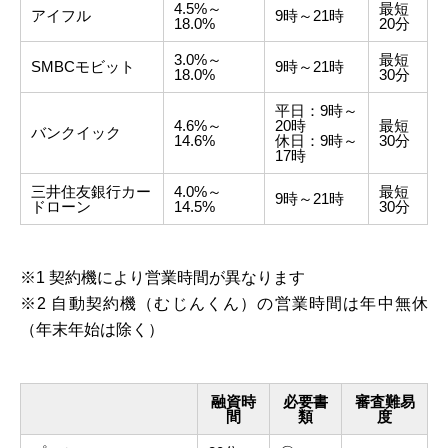
4.5%～
最短
アイフル
9時～21時
18.0%
20分
3.0%～
最短
SMBCモビット
9時～21時
18.0%
30分
平日：9時～
4.6%～
20時
最短
バンクイック
14.6%
休日：9時～
30分
17時
三井住友銀行カー
4.0%～
最短
9時～21時
ドローン
14.5%
30分
※1 契約機により営業時間が異なります
※2 自動契約機（むじんくん）の営業時間は年中無休
（年末年始は除く）
融資時
必要書
審査難易
間
類
度