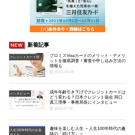
新着記事
NEW
プロミスVisaカードのメリット・デメリ
クレジットカード部
ットを徹底調査！審査や申し込み方法の
情報も
2023.05.08
成年年齢引き下げでクレジットカードは
インタビュー
どう変わる？日本クレジット協会 與口
真三理事・事務局長にインタビュー
2022.07.19
趣味を楽しむ人生 ～人生100年時代の趣
人生100年時代のお金
味の「続け方」～
ガイド