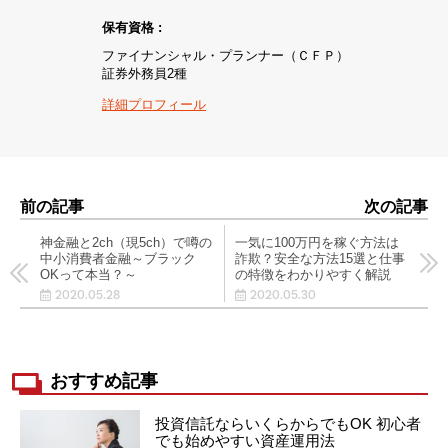
保有資格 :
ファイナンシャル・プランナー（ＣＦＰ）
証券外務員2種
詳細プロフィール
前の記事
次の記事
神金融と2ch（現5ch）で噂の
一気に100万円を稼ぐ方法は
中小消費者金融～ブラック
詐欺？安全な方法15選と仕事
OKって本当？～
の特徴をわかりやすく解説
2020.05.28
2020.05.30
おすすめ記事
投資信託ならいくらからでもOK 初心者
でも始めやすい資産運用法