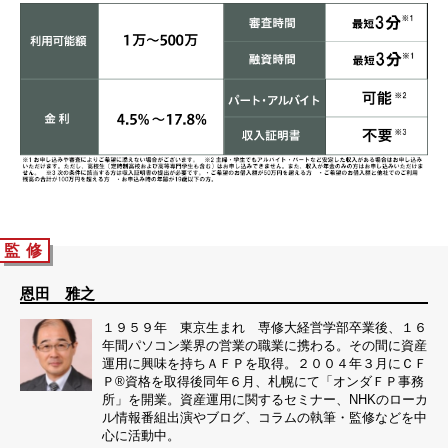
監 修
恩田 雅之
１９５９年 東京生まれ 専修大経営学部卒業後、１６
年間パソコン業界の営業の職業に携わる。その間に資産
運用に興味を持ちＡＦＰを取得。２００４年３月にＣＦ
Ｐ®資格を取得後同年６月、札幌にて「オンダＦＰ事務
所」を開業。資産運用に関するセミナー、NHKのローカ
ル情報番組出演やブログ、コラムの執筆・監修などを中
心に活動中。