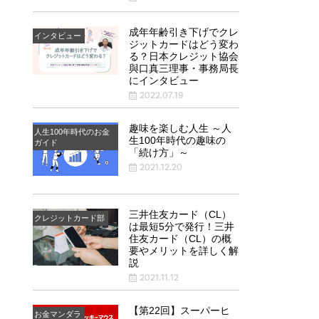
成年年齢引き下げでクレ
インタビュー
ジットカードはどう変わ
る？日本クレジット協会
與口真三理事・事務局長
にインタビュー
2022.07.19
趣味を楽しむ人生 ～人
人生100年時代のお金
生100年時代の趣味の
ガイド
「続け方」～
2021.12.20
三井住友カード（CL）
クレジットカード部
は最短5分で発行！三井
住友カード（CL）の概
要やメリットを詳しく解
説
2021.11.12
【第22回】スーパーヒ
お金マンダラ