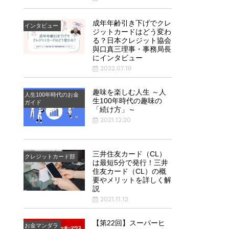
成年年齢引き下げでクレ
インタビュー
ジットカードはどう変わ
る？日本クレジット協会
與口真三理事・事務局長
にインタビュー
2022.07.19
趣味を楽しむ人生 ～人
人生100年時代のお金
生100年時代の趣味の
ガイド
「続け方」～
2021.12.20
三井住友カード（CL）
クレジットカード部
は最短5分で発行！三井
住友カード（CL）の概
要やメリットを詳しく解
説
2021.11.12
【第22回】スーパーヒ
お金マンダラ