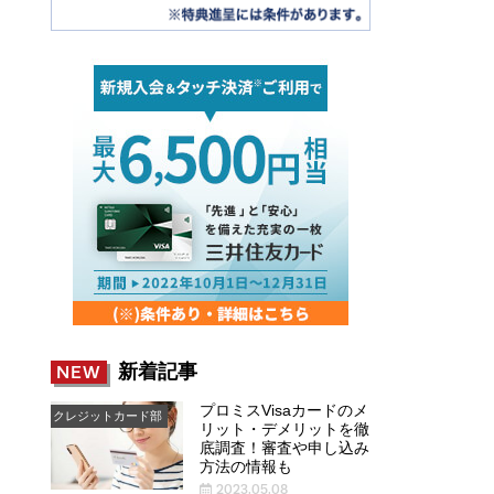
新着記事
NEW
プロミスVisaカードのメ
クレジットカード部
リット・デメリットを徹
底調査！審査や申し込み
方法の情報も
2023.05.08